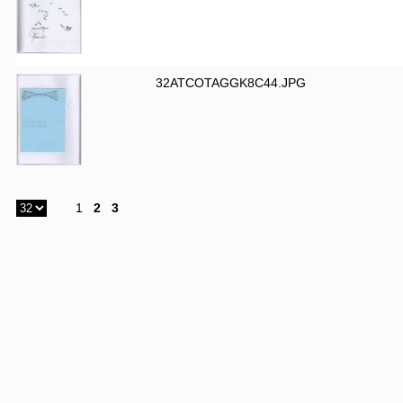
32ATCOTAGGK8C44.JPG
1
2
3