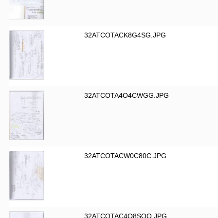
32ATCOTACK8G4SG.JPG
32ATCOTA4O4CWGG.JPG
32ATCOTACW0C80C.JPG
32ATCOTAC4O8SOO.JPG