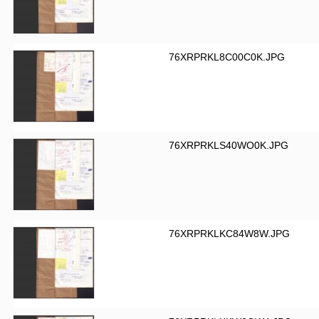
76XRPRKL8C00C0K.JPG
76XRPRKLS40WO0K.JPG
76XRPRKLKC84W8W.JPG