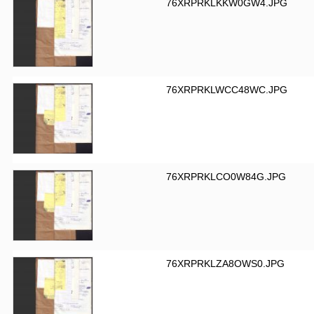
76XRPRKLKKW0GW4.JPG
76XRPRKLWCC48WC.JPG
76XRPRKLCO0W84G.JPG
76XRPRKLZA8OWS0.JPG