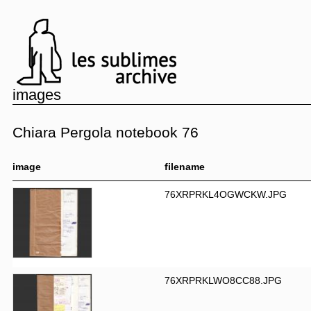
images
Chiara Pergola notebook 76
image
filename
76XRPRKL4OGWCKW.JPG
76XRPRKLWO8CC88.JPG