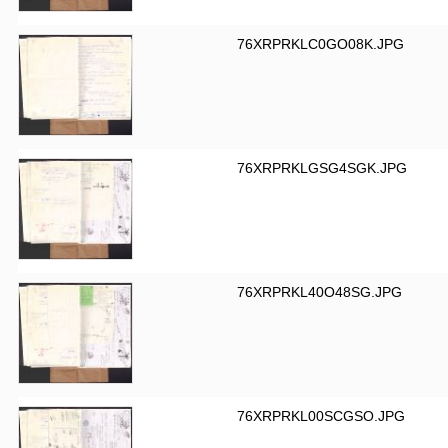
76XRPRKLC0GO08K.JPG
76XRPRKLGSG4SGK.JPG
76XRPRKL40O48SG.JPG
76XRPRKL00SCGSO.JPG