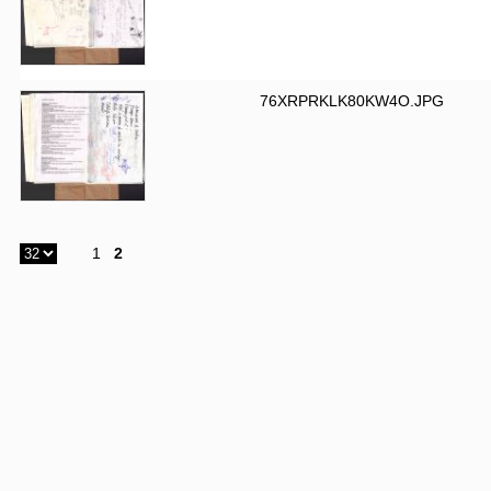
76XRPRKLK80KW4O.JPG
1
2