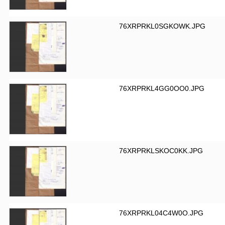
76XRPRKL0SGKOWK.JPG
76XRPRKL4GG0OO0.JPG
76XRPRKLSKOC0KK.JPG
76XRPRKL04C4W0O.JPG